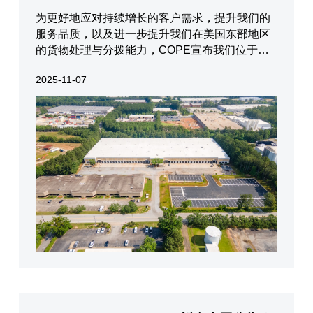
为更好地应对持续增长的客户需求，提升我们的
服务品质，以及进一步提升我们在美国东部地区
的货物处理与分拨能力，COPE宣布我们位于乔
治亚州南亚特兰大的全新仓库已于2025年11月1
2025-11-07
日正式投入运营。仓库地址1108 Citizens Pkwy,
Morrow, GA 30260这座新仓面积高达169,399平
方英呎（SQ FT）,配备30个装卸货口，设备齐
全，将极大...