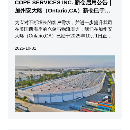
COPE SERVICES INC. 新仓启用公告｜
加州安大略（Ontario,CA）新仓已于
10/1/2025正式投入运营
为应对不断增长的客户需求，并进一步提升我司
在美国西海岸的仓储与物流实力，我们在加州安
大略（Ontario,CA）已经于2025年10月1日正式
启用了全新的大型仓库。仓库地址5491 E
2025-10-31
Philadelphia St, Ontario, CA, 91761这座新仓面
积高达358,000平方英呎（SQ FT）,配备50个装
卸货口，设备齐全，将极大提升我司在美国西海
岸地区的运...